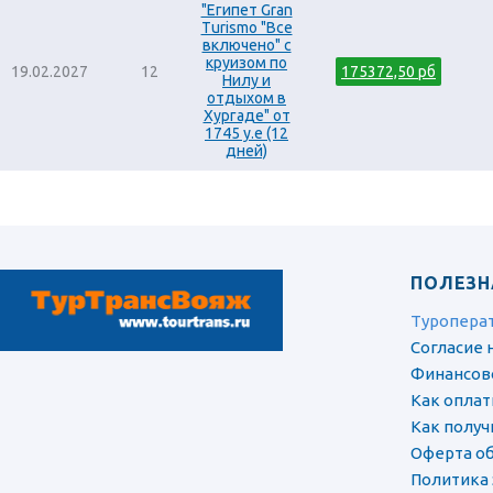
"Египет Gran
Turismo "Все
включено" с
круизом по
19.02.2027
12
175372,50 рб
Нилу и
отдыхом в
Хургаде" от
1745 у.е (12
дней)
ПОЛЕЗН
Туропера
Согласие 
Финансов
Как оплат
Как полу
Оферта об
Политика