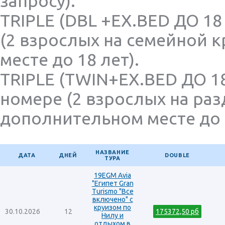
запросу).
TRIPLE (DBL +EX.BED ДО 18
(2 взрослых на семейной 
месте до 18 лет).
TRIPLE (TWIN+EX.BED ДО 18
номере (2 взрослых на раз
дополнительном месте до 1
НАЗВАНИЕ
ДАТА
ДНЕЙ
DOUBLE
ТУРА
19EGM Avia
"Египет Gran
Turismo "Все
включено" с
круизом по
30.10.2026
12
175372,50 рб
Нилу и
отдыхом в