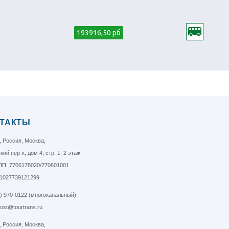
193916,50 рб
ТАКТЫ
, Россия, Москва,
ий пер-к, дом 4, стр. 1, 2 этаж.
П: 7706178020/770601001
1027739121299
5) 970-0122 (многоканальный)
post@tourtrans.ru
, Россия, Москва,