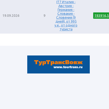
IT7 Италия -
Австрия -
Германия -
Словакия -
19.09.2026
9
193916,5
Словения (9
дней), от 995
y.e., от одного
туриста