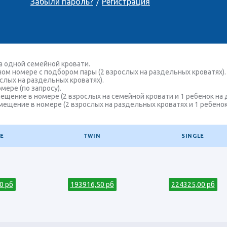
Забыли пароль?
Регистрация
/
а одной семейной кровати.
м номере с подбором пары (2 взрослых на раздельных кроватях). 
слых на раздельных кроватях).
ере (по запросу).
змещение в номере (2 взрослых на семейной кровати и 1 ребенок на
змещение в номере (2 взрослых на раздельных кроватях и 1 ребено
E
TWIN
SINGLE
0 рб
193916,50 рб
224325,00 рб