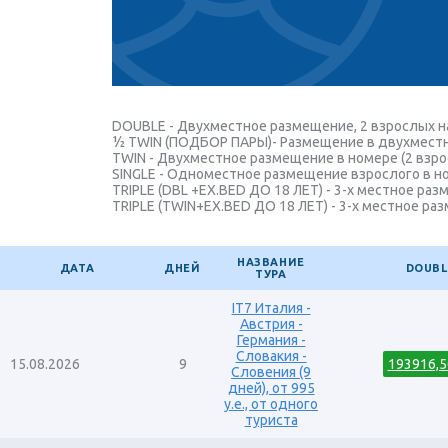
DOUBLE - Двухместное размещение, 2 взрослых н
½ TWIN (ПОДБОР ПАРЫ)- Размещение в двухместно
TWIN - Двухместное размещение в номере (2 взро
SINGLE - Одноместное размещение взрослого в ном
TRIPLE (DBL +EX.BED ДО 18 ЛЕТ) - 3-х местное ра
TRIPLE (TWIN+EX.BED ДО 18 ЛЕТ) - 3-х местное ра
НАЗВАНИЕ
ДАТА
ДНЕЙ
DOUBL
ТУРА
IT7 Италия -
Австрия -
Германия -
Словакия -
15.08.2026
9
193916,5
Словения (9
дней), от 995
y.e., от одного
туриста