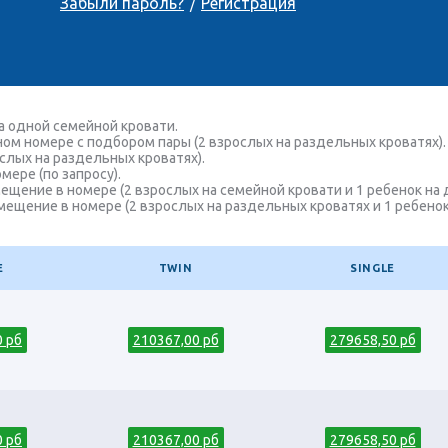
Забыли пароль?
Регистрация
/
а одной семейной кровати.
м номере с подбором пары (2 взрослых на раздельных кроватях). 
слых на раздельных кроватях).
ере (по запросу).
змещение в номере (2 взрослых на семейной кровати и 1 ребенок на
змещение в номере (2 взрослых на раздельных кроватях и 1 ребено
E
TWIN
SINGLE
0 рб
210367,00 рб
279658,50 рб
0 рб
210367,00 рб
279658,50 рб