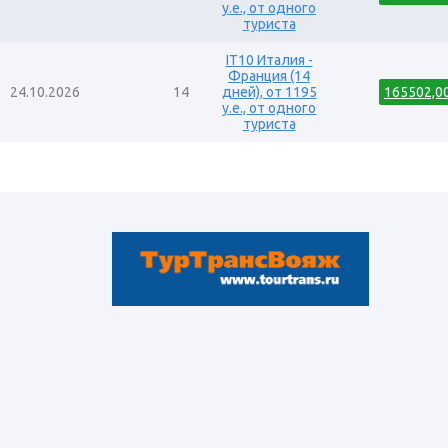
y.e., от одного
туриста
IT10 Италия -
Франция (14
24.10.2026
14
дней), от 1195
165502,0
y.e., от одного
туриста