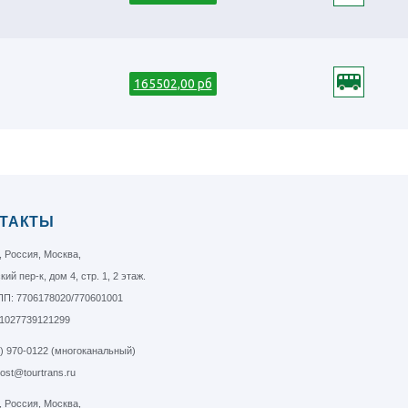
165502,00 рб
ТАКТЫ
, Россия, Москва,
ий пер-к, дом 4, стр. 1, 2 этаж.
П: 7706178020/770601001
1027739121299
5) 970-0122 (многоканальный)
post@tourtrans.ru
, Россия, Москва,