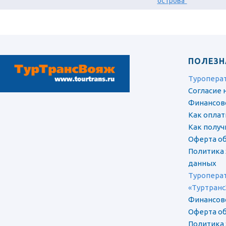
острова"
ПОЛЕЗН
Туропера
Согласие 
Финансов
Как оплат
Как полу
Оферта об
Политика
данных
Туроперат
«Туртранс
Финансов
Оферта об
Политика