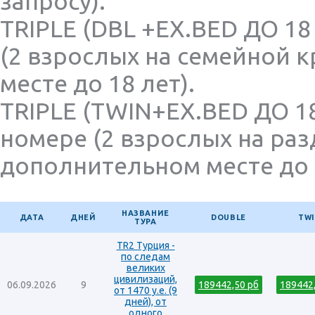
запросу).
TRIPLE (DBL +EX.BED ДО 18
(2 взрослых на семейной 
месте до 18 лет).
TRIPLE (TWIN+EX.BED ДО 18
номере (2 взрослых на раз
дополнительном месте до 1
НАЗВАНИЕ
ДАТА
ДНЕЙ
DOUBLE
TW
ТУРА
TR2 Турция -
по следам
великих
цивилизаций,
06.09.2026
9
189442,50 рб
189442
от 1470 у.е. (9
дней), от
одного